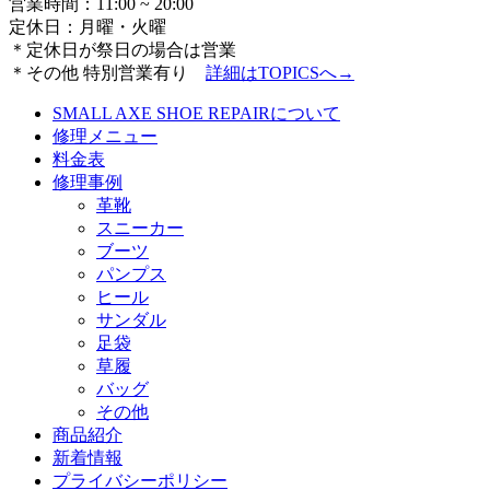
営業時間：11:00 ~ 20:00
定休日：月曜・火曜
＊定休日が祭日の場合は営業
＊その他 特別営業有り
詳細は
TOPICSへ→
SMALL AXE SHOE REPAIRについて
修理メニュー
料金表
修理事例
革靴
スニーカー
ブーツ
パンプス
ヒール
サンダル
足袋
草履
バッグ
その他
商品紹介
新着情報
プライバシーポリシー