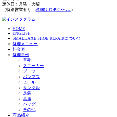
定休日：月曜・火曜
（特別営業有り
詳細はTOPICSへ→
）
HOME
ENGLISH
SMALL AXE SHOE REPAIRについて
修理メニュー
料金表
修理事例
革靴
スニーカー
ブーツ
パンプス
ヒール
サンダル
足袋
草履
バッグ
その他
商品紹介