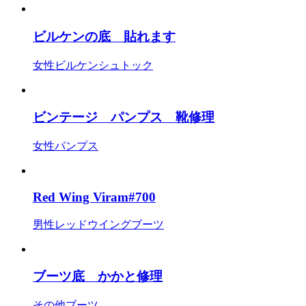
ビルケンの底 貼れます
女性
ビルケンシュトック
ビンテージ パンプス 靴修理
女性
パンプス
Red Wing Viram#700
男性
レッドウイング
ブーツ
ブーツ底 かかと修理
その他
ブーツ