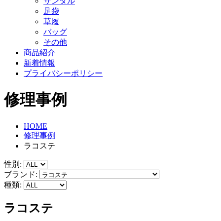
サンダル
足袋
草履
バッグ
その他
商品紹介
新着情報
プライバシーポリシー
修理事例
HOME
修理事例
ラコステ
性別:
ブランド:
種類:
ラコステ