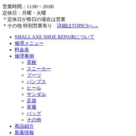
営業時間：11:00 ~ 20:00
定休日：月曜・火曜
＊定休日が祭日の場合は営業
＊その他 特別営業有り
詳細は
TOPICSへ→
SMALL AXE SHOE REPAIRについて
修理メニュー
料金表
修理事例
革靴
スニーカー
ブーツ
パンプス
ヒール
サンダル
足袋
草履
バッグ
その他
商品紹介
新着情報