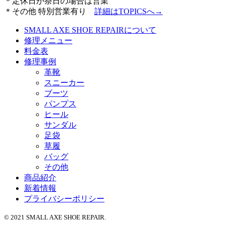
＊定休日が祭日の場合は営業
＊その他 特別営業有り
詳細は
TOPICSへ→
SMALL AXE SHOE REPAIRについて
修理メニュー
料金表
修理事例
革靴
スニーカー
ブーツ
パンプス
ヒール
サンダル
足袋
草履
バッグ
その他
商品紹介
新着情報
プライバシーポリシー
© 2021 SMALL AXE SHOE REPAIR.