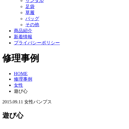
サンダル
足袋
草履
バッグ
その他
商品紹介
新着情報
プライバシーポリシー
修理事例
HOME
修理事例
女性
遊び心
2015.09.11
女性
パンプス
遊び心