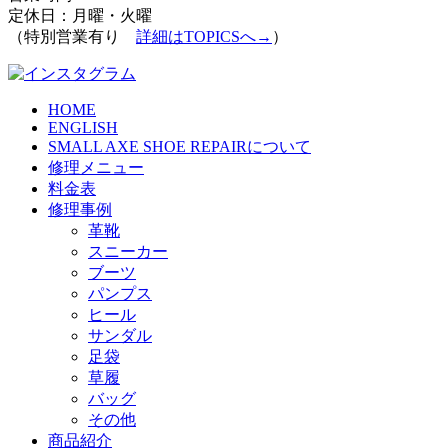
定休日：月曜・火曜
（特別営業有り
詳細はTOPICSへ→
）
HOME
ENGLISH
SMALL AXE SHOE REPAIRについて
修理メニュー
料金表
修理事例
革靴
スニーカー
ブーツ
パンプス
ヒール
サンダル
足袋
草履
バッグ
その他
商品紹介