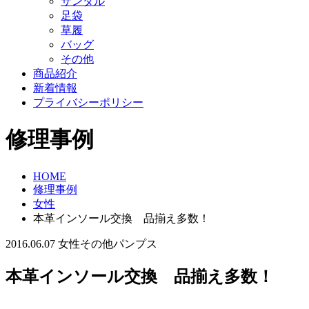
サンダル
足袋
草履
バッグ
その他
商品紹介
新着情報
プライバシーポリシー
修理事例
HOME
修理事例
女性
本革インソール交換 品揃え多数！
2016.06.07
女性
その他
パンプス
本革インソール交換 品揃え多数！